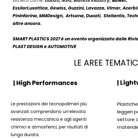
società come:
Ducati, Ikea, Bianchi Industry,
Bawer,
EssilorLuxottica, Gewiss, Guzzini, Lavazza, Vimar, Acerbi
Pininfarina, MMDesign, Artsana, Ducati, Stellantis, Te
altre ancora.
SMART PLASTICS 2027 è un evento organizzato dalle Rivi
PLAST DESIGN e AUTOMOTIVE
LE AREE TEMATI
| Ligh
| High Performances
Le prestazioni dei tecnopolimeri più
Plastich
avanzati comprendono un’elevata
leggeri p
resistenza meccanica e agli agenti
settore d
chimici e atmosferici, per risultati di
materiale
lunga durata.