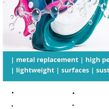
| metal replacement | high 
| lightweight | surfaces | sust
PROGRAMMA
SPEAKERS&ABS
SPONSORSHIP
SPONSOR&PARTNER