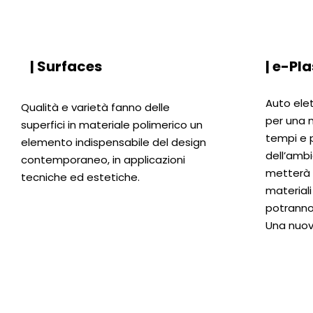
| Surfaces
| e-Pla
Auto ele
Qualità e varietà fanno delle
per una m
superfici in materiale polimerico un
tempi e 
elemento indispensabile del design
dell’ambi
contemporaneo, in applicazioni
metterà i
tecniche ed estetiche.
materiali
potranno
Una nuov